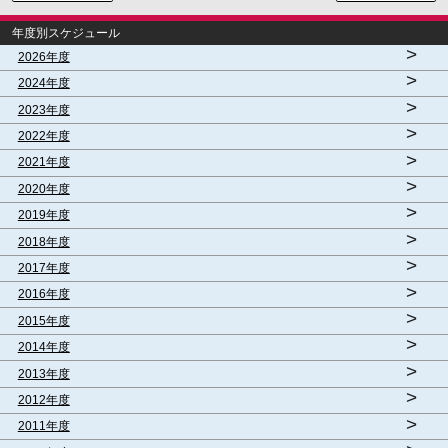
年度別スケジュール
>
2026年度
>
2024年度
>
2023年度
>
2022年度
>
2021年度
>
2020年度
>
2019年度
>
2018年度
>
2017年度
>
2016年度
>
2015年度
>
2014年度
>
2013年度
>
2012年度
>
2011年度