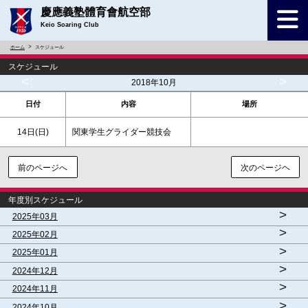
慶應義塾體育會航空部
Keio Soaring Club
ホーム
スケジュール
スケジュール
<
>
2018年10月
日付
内容
場所
14日(
日
)
関東学生グライダー競技会
前のページへ
次のページヘ
年度別スケジュール
>
2025年03月
>
2025年02月
>
2025年01月
>
2024年12月
>
2024年11月
>
2024年10月