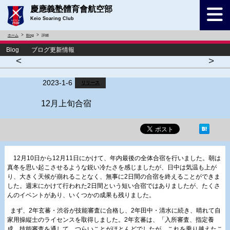
慶應義塾體育會航空部
Keio Soaring Club
ホーム
Blog
詳細
Blog ブログ更新情報
<
>
2023-1-6
リリース
12月上旬合宿
12月10日から12月11日にかけて、年内最後の全体合宿を行いました。朝は
真冬を思い起こさせるような鋭い冷たさを感じましたが、日中は気温も上が
り、大きく天候が崩れることなく、無事に2日間の合宿を終えることができま
した。週末にかけて行われた2日間という短い合宿ではありましたが、たくさ
んのイベントがあり、いくつかの成果も残りました。
まず、2年玄蕃・渋谷が技能審査に合格し、2年田中・清水に続き、晴れて自
家用操縦士のライセンスを取得しました。2年玄蕃は、「入所審査、指定養
成、技能審査を通して、つらいことがほとんどでしたが、これを乗り越えたこ