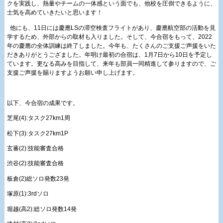
クを実践し、熱量やチームの一体感という面でも、他校を圧倒できるように、
士気を高めていきたいと思います！
他にも、11日には慶應LSの滞空検査フライトがあり、慶應航空部の活動を見
学するため、外部からの取材も入りました。そして、今合宿をもって、2022
年の慶應の全体訓練は終了しました。今年も、たくさんのご支援ご声援をいた
だきありがとうござました。年明け最初の合宿は、1月7日から10日を予定し
ています。更なる高みを目指して、来年も部員一同精進して参りますので、ご
支援ご声援を賜りますようお願い申し上げます。
以下、今合宿の成果です。
芝尾(4):タスク27km1周
松下(3):タスク27km1P
玄蕃(2):技能審査合格
渋谷(2):技能審査合格
板倉(2)総ソロ発数23発
塚原(1):3rdソロ
堀越(高2):総ソロ発数14発