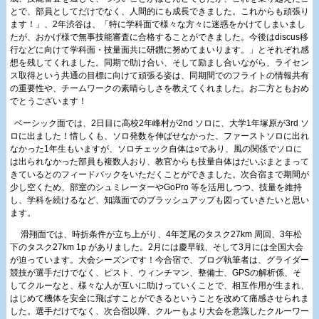
とで、部員としてだけでなく、人間的にも成長できました。これからも頑張り
ます！」、2年渋谷は、「特に学科面で様々な方々に迷惑をかけてしまいまし
たが、おかげ様で無事技能審査に合格することができました。今後はdiscus移
行などに向けて学科面・技量面共に研鑽に努めてまいります。」とそれぞれ感
想を残してくれました。同期で助け合い、そして励まし合いながら、ライセン
ス取得という共通の目標に向けて頑張る姿は、同期間でのフライトの情報共有
の重要性や、チームワークの素晴らしさを教えてくれました。お二方ともおめ
でとうございます！
ベーシック面では、2日目に高校2年峰村が2nd ソロに、大学1年塚原が3rd ソ
ロに出ました！惜しくも、ソロ発数を伸ばせなかった、ファーストソロに出れ
なかった1年生もいますが、ソロチェック自体は○であり、風の関係でソロに
は出られなかった部員も複数人おり、教官からも技量自体はだいぶまとまって
きているとのフィードバックをいただくことができました。次合宿まで期間が
少し空くため、部室のシュミレーターやGoPro 等を活用しつつ、技量を維持
し、学科を続けるなど、知識面でのブラッシュアップも図っていきたいと思い
ます。
滑翔面では、時折条件が立ち上がり、4年芝尾のタスク27km 周回、3年松
下のタスク27km 1p がありました。2月には慶早戦、そして3月には全国大会
が迫っています。大会シーズンです！今合宿で、ブログ執筆者は、グライダー
競技が選手だけでなく、ピスト、ウィンチマン、整備士、GPSの解析係、そ
してクルーなと、様々な人が互いに助けっていくことで、相互作用が生まれ、
はじめて機体を安全に飛ばすことができるということを改めて痛感させられま
した。選手だけでなく、次合宿以降、クルーもより大会を意識したクルーワー